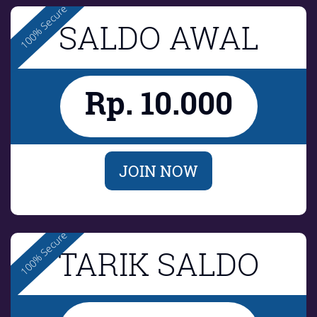
100% Secure
SALDO AWAL
Rp. 10.000
JOIN NOW
100% Secure
TARIK SALDO